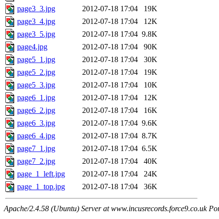
page3_3.jpg
2012-07-18 17:04
19K
page3_4.jpg
2012-07-18 17:04
12K
page3_5.jpg
2012-07-18 17:04
9.8K
page4.jpg
2012-07-18 17:04
90K
page5_1.jpg
2012-07-18 17:04
30K
page5_2.jpg
2012-07-18 17:04
19K
page5_3.jpg
2012-07-18 17:04
10K
page6_1.jpg
2012-07-18 17:04
12K
page6_2.jpg
2012-07-18 17:04
16K
page6_3.jpg
2012-07-18 17:04
9.6K
page6_4.jpg
2012-07-18 17:04
8.7K
page7_1.jpg
2012-07-18 17:04
6.5K
page7_2.jpg
2012-07-18 17:04
40K
page_1_left.jpg
2012-07-18 17:04
24K
page_1_top.jpg
2012-07-18 17:04
36K
Apache/2.4.58 (Ubuntu) Server at www.incusrecords.force9.co.uk Po