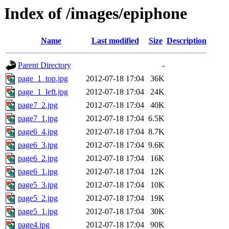
Index of /images/epiphone
Name
Last modified
Size
Description
Parent Directory
-
page_1_top.jpg
2012-07-18 17:04
36K
page_1_left.jpg
2012-07-18 17:04
24K
page7_2.jpg
2012-07-18 17:04
40K
page7_1.jpg
2012-07-18 17:04
6.5K
page6_4.jpg
2012-07-18 17:04
8.7K
page6_3.jpg
2012-07-18 17:04
9.6K
page6_2.jpg
2012-07-18 17:04
16K
page6_1.jpg
2012-07-18 17:04
12K
page5_3.jpg
2012-07-18 17:04
10K
page5_2.jpg
2012-07-18 17:04
19K
page5_1.jpg
2012-07-18 17:04
30K
page4.jpg
2012-07-18 17:04
90K